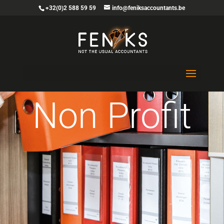
+32(0)2 588 59 59
info@feniksaccountants.be
Non Profit