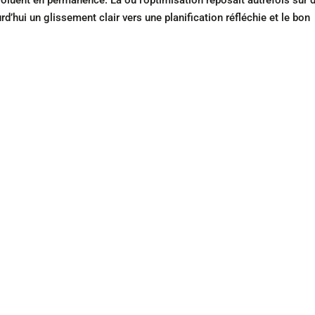
voluent en permanence. Là où l’optimisation reposait autrefois sur 
’hui un glissement clair vers une planification réfléchie et le bon