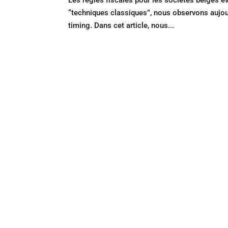
Les règles fiscales pour les sociétés belges é
“techniques classiques”, nous observons aujourd
timing. Dans cet article, nous...