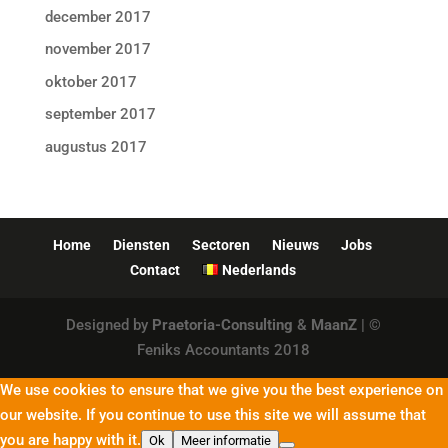
december 2017
november 2017
oktober 2017
september 2017
augustus 2017
Home
Diensten
Sectoren
Nieuws
Jobs
Contact
Nederlands
Designed by
Praetoria-Consulting
&
MaanZ
| ©
Feniks Accountants 2018
We use cookies to ensure that we give you the best experience on
our website. If you continue to use this site we will assume that
you are happy with it.
Ok
Meer informatie