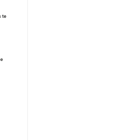
 te
ge