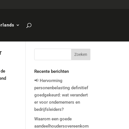
rlands
r
 de
Recente berichten
lend
📢 Hervorming
personenbelasting definitief
goedgekeurd: wat verandert
er voor ondernemers en
bedrijfsleiders?
Waarom een goede
aandeelhoudersovereenkom