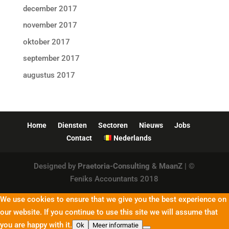
december 2017
november 2017
oktober 2017
september 2017
augustus 2017
Home
Diensten
Sectoren
Nieuws
Jobs
Contact
Nederlands
Designed by
Praetoria-Consulting
&
MaanZ
| ©
Feniks Accountants 2018
We use cookies to ensure that we give you the best experience on
our website. If you continue to use this site we will assume that
you are happy with it.
Ok
Meer informatie