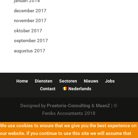
januari 2018
december 2017
november 2017
oktober 2017
september 2017
augustus 2017
Home
Diensten
Sectoren
Nieuws
Jobs
Contact
Nederlands
Designed by
Praetoria-Consulting
&
MaanZ
| ©
Feniks Accountants 2018
We use cookies to ensure that we give you the best experience on
our website. If you continue to use this site we will assume that